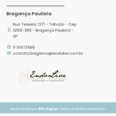
Bragança Paulista
Rua Teixeira, 1271 - Taboão - Cep
12916-369 - Bragança Paulista -
SP
11 51973589
contato.braganca@endolive.com.br
Desenvolvido por
WPL Digital
. Todos os direitos reservados.