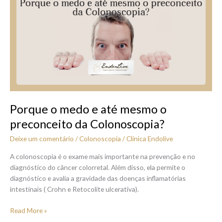
o
medo
e
até
mesmo
o
preconceito
da
Colonoscopia?
Porque o medo e até mesmo o
preconceito da Colonoscopia?
Deixe um comentário
/
Colonoscopia
/
Clínica Endolive
A colonoscopia é o exame mais importante na prevenção e no
diagnóstico do câncer colorretal. Além disso, ela permite o
diagnóstico e avalia a gravidade das doenças inflamatórias
intestinais ( Crohn e Retocolite ulcerativa).
Read More »