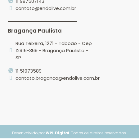
11 997507143
contato@endolive.com.br
Bragança Paulista
Rua Teixeira, 1271 - Taboão - Cep
12916-369 - Bragança Paulista -
SP
11 51973589
contato.braganca@endolive.com.br
Desenvolvido por
WPL Digital
. Todos os direitos reservados.