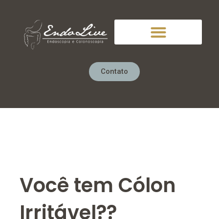
Ir
para
o
conteúdo
Contato
Você tem Cólon
Irritável??